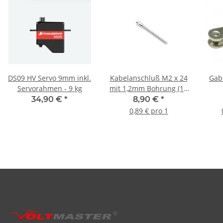
DS09 HV Servo 9mm inkl.
Kabelanschluß M2 x 24
Gab
Servorahmen - 9 kg
mit 1,2mm Bohrung (10
Stück)
34,90 €
*
8,90 €
*
0,89 € pro 1