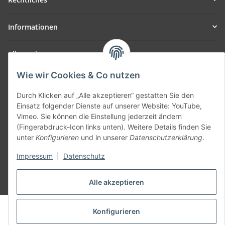
Informationen
Allgemein
Wie wir Cookies & Co nutzen
Teil unseres Netzwerks:
SmoliTec - Safety. Simplified. Worldwide. ( B2B Shop )
Durch Klicken auf „Alle akzeptieren“ gestatten Sie den
Einsatz folgender Dienste auf unserer Website: YouTube,
Vimeo. Sie können die Einstellung jederzeit ändern
Vertrag widerrufen
(Fingerabdruck-Icon links unten). Weitere Details finden Sie
unter
Konfigurieren
und in unserer
Datenschutzerklärung
.
Impressum
|
Datenschutz
* Alle Preise inkl. gesetzlicher USt., zzgl.
Versand
Alle akzeptieren
© voltmaster.de
Konfigurieren
Powered by
JTL-Shop