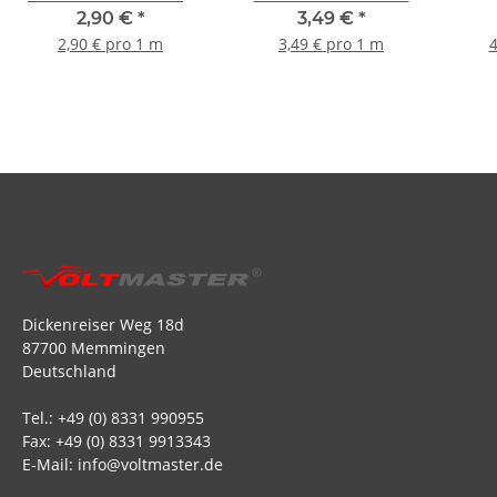
20mm - 1m
30mm - 1m
2,90 €
*
3,49 €
*
2,90 € pro 1 m
3,49 € pro 1 m
4
Dickenreiser Weg 18d
87700 Memmingen
Deutschland
Tel.: +49 (0) 8331 990955
Fax: +49 (0) 8331 9913343
E-Mail: info@voltmaster.de