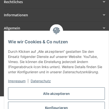
Rechtliches
Informationen
Allgemein
Teil unseres Netzwerks:
Wie wir Cookies & Co nutzen
SmoliTec - Safety. Simplified. Worldwide. ( B2B Shop )
Durch Klicken auf „Alle akzeptieren“ gestatten Sie den
Einsatz folgender Dienste auf unserer Website: YouTube,
Vertrag widerrufen
Vimeo. Sie können die Einstellung jederzeit ändern
(Fingerabdruck-Icon links unten). Weitere Details finden Sie
unter
Konfigurieren
und in unserer
Datenschutzerklärung
.
Impressum
|
Datenschutz
* Alle Preise inkl. gesetzlicher USt., zzgl.
Versand
Alle akzeptieren
© voltmaster.de
Powered by
JTL-Shop
Konfigurieren