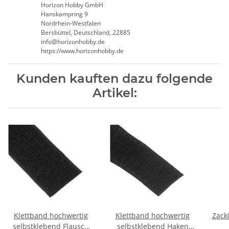
Horizon Hobby GmbH
Hanskampring 9
Nordrhein-Westfalen
Bersbüttel, Deutschland, 22885
info@horizonhobby.de
https://www.horizonhobby.de
Kunden kauften dazu folgende
Artikel:
Klettband hochwertig
Klettband hochwertig
Zack
selbstklebend Flausch
selbstklebend Haken