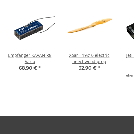
Empfänger KAVAN R8
Xoar - 19x10 electric
Jet
Vario
beechwood prop
68,90 €
*
32,90 €
*
ehem