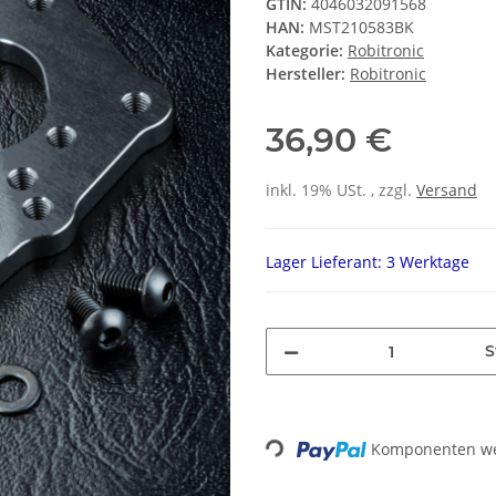
GTIN:
4046032091568
HAN:
MST210583BK
Kategorie:
Robitronic
Hersteller:
Robitronic
36,90 €
inkl. 19% USt. , zzgl.
Versand
Lager Lieferant: 3 Werktage
S
Komponenten wer
Loading...