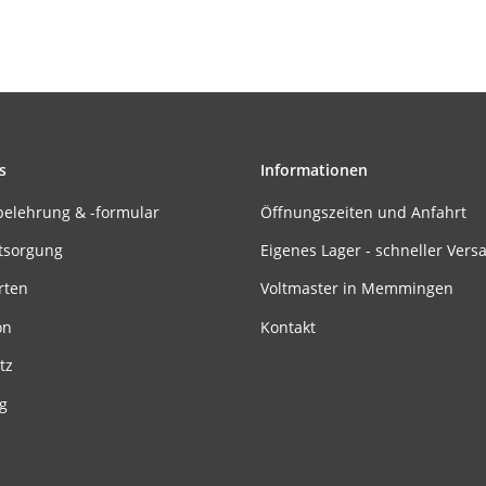
s
Informationen
belehrung & -formular
Öffnungszeiten und Anfahrt
tsorgung
Eigenes Lager - schneller Vers
rten
Voltmaster in Memmingen
on
Kontakt
tz
g