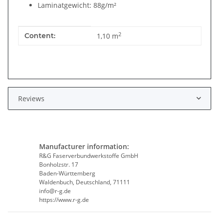
Laminatgewicht: 88g/m²
Item information
Value
2
Content:
1,10 m
Reviews
Manufacturer information:
R&G Faserverbundwerkstoffe GmbH
Bonholzstr. 17
Baden-Württemberg
Waldenbuch, Deutschland, 71111
info@r-g.de
https://www.r-g.de