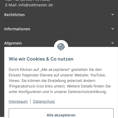
E-Mail: info@voltmaster.de
Rechtliches
Informationen
Allgemein
Teil unseres Netzwerks:
Wie wir Cookies & Co nutzen
SmoliTec - Safety. Simplified. Worldwide. ( B2B Shop )
Durch Klicken auf „Alle akzeptieren“ gestatten Sie den
Einsatz folgender Dienste auf unserer Website: YouTube,
Vertrag widerrufen
Vimeo. Sie können die Einstellung jederzeit ändern
(Fingerabdruck-Icon links unten). Weitere Details finden Sie
unter
Konfigurieren
und in unserer
Datenschutzerklärung
.
Impressum
|
Datenschutz
* Alle Preise inkl. gesetzlicher USt., zzgl.
Versand
Alle akzeptieren