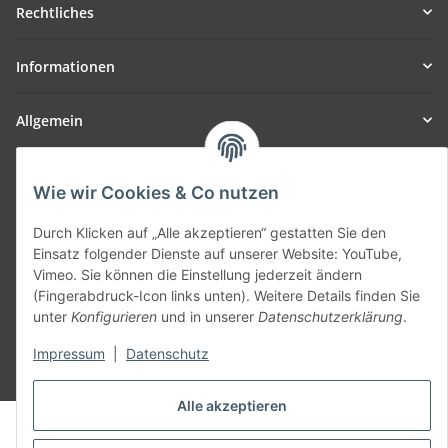
Rechtliches
Informationen
Allgemein
Teil unseres Netzwerks:
Wie wir Cookies & Co nutzen
SmoliTec - Safety. Simplified. Worldwide. ( B2B Shop )
Durch Klicken auf „Alle akzeptieren“ gestatten Sie den
Einsatz folgender Dienste auf unserer Website: YouTube,
Vertrag widerrufen
Vimeo. Sie können die Einstellung jederzeit ändern
(Fingerabdruck-Icon links unten). Weitere Details finden Sie
unter
Konfigurieren
und in unserer
Datenschutzerklärung
.
Impressum
|
Datenschutz
* Alle Preise inkl. gesetzlicher USt., zzgl.
Versand
Alle akzeptieren
© voltmaster.de
Powered by
JTL-Shop