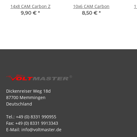
14x8 CAM Carbon Z
10x6 CAM Carbon
1
9,90 €
*
8,50 €
*
Dickenreiser Weg 18d
87700 Memmingen
Deutschland
Tel.: +49 (0) 8331 990955
Fax: +49 (0) 8331 9913343
E-Mail: info@voltmaster.de