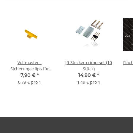
Voltmaster -
JR Stecker crimp set (10
Fläch
Sicherungsclips für
Stück)
Servostecker lang (10
7,90 €
*
14,90 €
*
Stück)
0,79 € pro 1
1,49 € pro 1