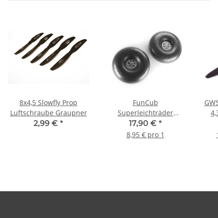
8x4,5 Slowfly Prop
FunCub
GWS 
Luftschraube Graupner
Superleichträder
4,
120mm aus EPP (1 Paar)
2,99 €
*
17,90 €
*
8,95 € pro 1