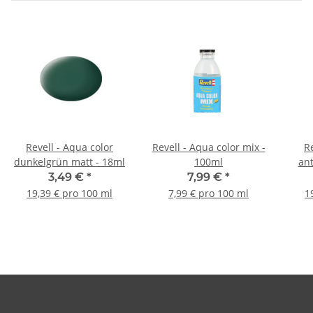
Revell - Aqua color
Revell - Aqua color mix -
R
dunkelgrün matt - 18ml
100ml
ant
3,49 €
*
7,99 €
*
19,39 € pro 100 ml
7,99 € pro 100 ml
1