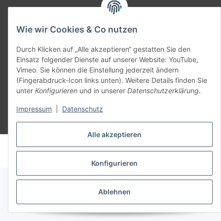
Teil unseres Netzwerks:
Wie wir Cookies & Co nutzen
SmoliTec - Safety. Simplified. Worldwide. ( B2B Shop )
Durch Klicken auf „Alle akzeptieren“ gestatten Sie den
Einsatz folgender Dienste auf unserer Website: YouTube,
Vertrag widerrufen
Vimeo. Sie können die Einstellung jederzeit ändern
(Fingerabdruck-Icon links unten). Weitere Details finden Sie
unter
Konfigurieren
und in unserer
Datenschutzerklärung
.
Impressum
|
Datenschutz
* Alle Preise inkl. gesetzlicher USt., zzgl.
Versand
Alle akzeptieren
© voltmaster.de
Powered by
JTL-Shop
Konfigurieren
Ablehnen