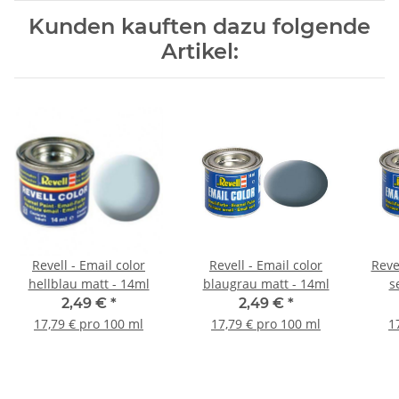
Kunden kauften dazu folgende
Artikel:
Revell - Email color
Revell - Email color
Reve
hellblau matt - 14ml
blaugrau matt - 14ml
s
2,49 €
*
2,49 €
*
17,79 € pro 100 ml
17,79 € pro 100 ml
1