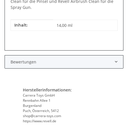
Clean für die Pinsel und Revell Airbrush Clean für die
Spray Gun.
Produkteigenschaft
Wert
Inhalt:
14,00 ml
Bewertungen
Herstellerinformationen:
Carrera Toys GmbH
Rennbahn Allee 1
Burgenland
Puch, Österreich, 5412
shop@carrera-toys.com
https://www.revell.de