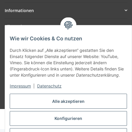
Informationen
Allgemein
Wie wir Cookies & Co nutzen
Teil unseres Netzwerks:
SmoliTec - Safety. Simplified. Worldwide. ( B2B Shop )
Durch Klicken auf „Alle akzeptieren“ gestatten Sie den
Einsatz folgender Dienste auf unserer Website: YouTube,
Vimeo. Sie können die Einstellung jederzeit ändern
Vertrag widerrufen
(Fingerabdruck-Icon links unten). Weitere Details finden Sie
unter
Konfigurieren
und in unserer
Datenschutzerklärung
.
Impressum
|
Datenschutz
Alle akzeptieren
* Alle Preise inkl. gesetzlicher USt., zzgl.
Versand
© voltmaster.de
Konfigurieren
Powered by
JTL-Shop