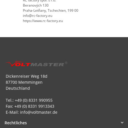
RC factory spol. s r.o.
Beranových 130
Praha-Letňany, Tschechien, 199 00
info@rc-factory.eu
https://www.rc-factory.eu
Dickenreiser Weg 18d
87700 Memmingen
Deutschland
Tel.: +49 (0) 8331 990955
Fax: +49 (0) 8331 9913343
E-Mail: info@voltmaster.de
Rechtliches