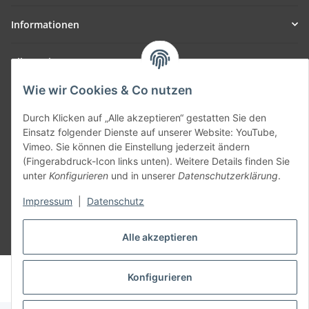
Informationen
Allgemein
Wie wir Cookies & Co nutzen
Teil unseres Netzwerks:
SmoliTec - Safety. Simplified. Worldwide. ( B2B Shop )
Durch Klicken auf „Alle akzeptieren“ gestatten Sie den
Einsatz folgender Dienste auf unserer Website: YouTube,
Vimeo. Sie können die Einstellung jederzeit ändern
Vertrag widerrufen
(Fingerabdruck-Icon links unten). Weitere Details finden Sie
unter
Konfigurieren
und in unserer
Datenschutzerklärung
.
Impressum
|
Datenschutz
Alle akzeptieren
* Alle Preise inkl. gesetzlicher USt., zzgl.
Versand
© voltmaster.de
Konfigurieren
Powered by
JTL-Shop