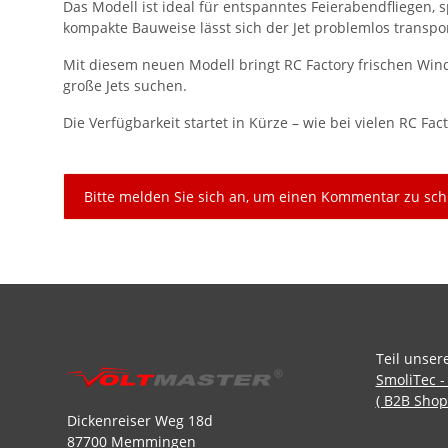
Das Modell ist ideal für entspanntes Feierabendfliegen, 
kompakte Bauweise lässt sich der Jet problemlos transpo
Mit diesem neuen Modell bringt RC Factory frischen Wind
große Jets suchen.
Die Verfügbarkeit startet in Kürze – wie bei vielen RC Fact
x
Bitte melden Sie sich an, um einen Kommentar zu sch
Teil unser
SmoliTec -
( B2B Shop
Dickenreiser Weg 18d
87700 Memmingen