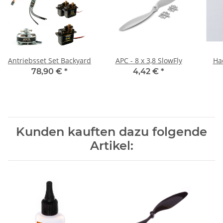
Antriebsset Set Backyard
APC - 8 x 3,8 SlowFly
Ha
78,90 €
*
4,42 €
*
Kunden kauften dazu folgende
Artikel: