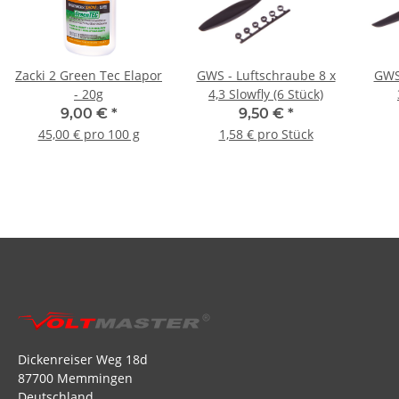
Zacki 2 Green Tec Elapor
GWS - Luftschraube 8 x
GWS 
- 20g
4,3 Slowfly (6 Stück)
9,00 €
*
9,50 €
*
45,00 € pro 100 g
1,58 € pro Stück
Dickenreiser Weg 18d
87700 Memmingen
Deutschland