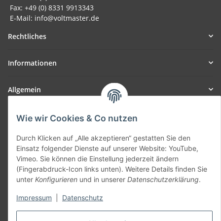
Fax: +49 (0) 8331 9913343
E-Mail: info@voltmaster.de
Rechtliches
Informationen
Allgemein
Teil unseres Netzwerks:
Wie wir Cookies & Co nutzen
SmoliTec - Safety. Simplified. Worldwide. ( B2B Shop )
Durch Klicken auf „Alle akzeptieren“ gestatten Sie den
Einsatz folgender Dienste auf unserer Website: YouTube,
Vertrag widerrufen
Vimeo. Sie können die Einstellung jederzeit ändern
(Fingerabdruck-Icon links unten). Weitere Details finden Sie
unter
Konfigurieren
und in unserer
Datenschutzerklärung
.
Impressum
|
Datenschutz
* Alle Preise inkl. gesetzlicher USt., zzgl.
Versand