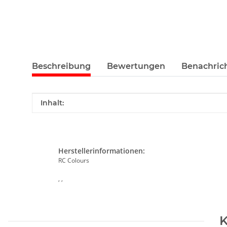
Beschreibung
Bewertungen
Benachric
Produkteigenschaft
Wert
Inhalt:
Herstellerinformationen:
RC Colours
, ,
K