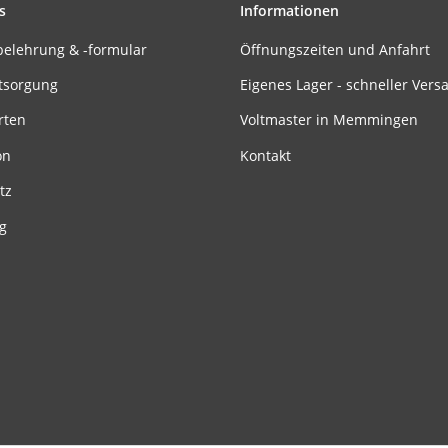
s
Informationen
belehrung & -formular
Öffnungszeiten und Anfahrt
tsorgung
Eigenes Lager - schneller Vers
rten
Voltmaster in Memmingen
on
Kontakt
tz
g