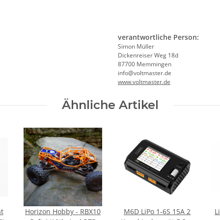
verantwortliche Person:
Simon Müller
Dickenreiser Weg 18d
87700 Memmingen
info@voltmaster.de
www.voltmaster.de
Ähnliche Artikel
t
Horizon Hobby - RBX10
M6D LiPo 1-6S 15A 2
L