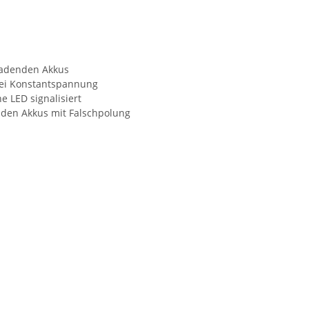
ladenden Akkus
ei Konstantspannung
 LED signalisiert
nden Akkus mit Falschpolung