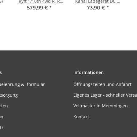
6)
Ryft 1/10th 4wd RTR
Kanal Ladegerät DC 7-
Orang (AXI03005T1)
28V
579,99 €
*
73,90 €
*
s
Informationen
belehrung & -formular
Öffnungszeiten und Anfahrt
tsorgung
Eigenes Lager - schneller Vers
rten
Voltmaster in Memmingen
on
Kontakt
tz