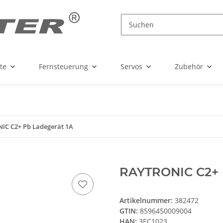
te
Fernsteuerung
Servos
Zubehör
IC C2+ Pb Ladegerät 1A
RAYTRONIC C2+ 
Artikelnummer:
382472
GTIN:
8596450009004
HAN:
3EC1023