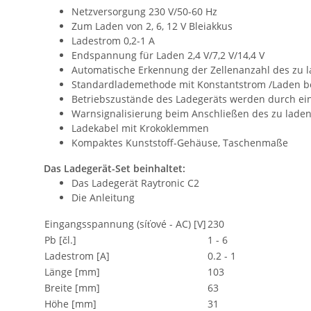
Netzversorgung 230 V/50-60 Hz
Zum Laden von 2, 6, 12 V Bleiakkus
Ladestrom 0,2-1 A
Endspannung für Laden 2,4 V/7,2 V/14,4 V
Automatische Erkennung der Zellenanzahl des zu 
Standardlademethode mit Konstantstrom /Laden b
Betriebszustände des Ladegeräts werden durch eine
Warnsignalisierung beim Anschließen des zu lade
Ladekabel mit Krokoklemmen
Kompaktes Kunststoff-Gehäuse, Taschenmaße
Das Ladegerät-Set beinhaltet:
Das Ladegerät Raytronic C2
Die Anleitung
Eingangsspannung (síťové - AC) [V]
230
Pb [čl.]
1 - 6
Ladestrom [A]
0.2 - 1
Länge [mm]
103
Breite [mm]
63
Höhe [mm]
31