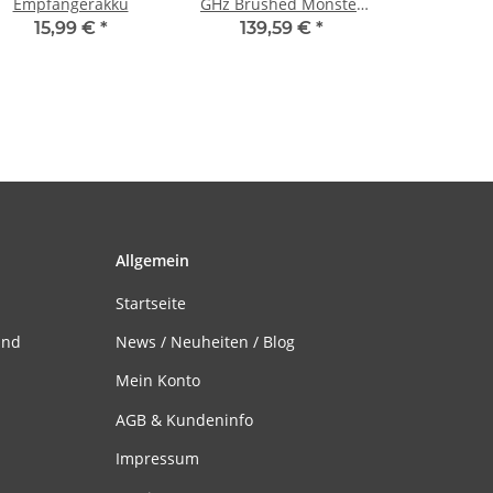
Empfängerakku
GHz Brushed Monster
Truck, orange
15,99 €
*
139,59 €
*
Allgemein
Startseite
and
News / Neuheiten / Blog
Mein Konto
AGB & Kundeninfo
Impressum