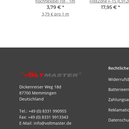
hochflexibel rot - 1m
FliteZone F-15 (C912
3,79 €
*
17,95 €
*
3,79 € pro 1 m
Rechtliche
Widerrufs
Dickenreiser Weg 18d
Batterieen
87700 Memmingen
Deutschland
Zahlungsa
Reklamati
Tel.: +49 (0) 8331 990955
Fax: +49 (0) 8331 9913343
Datenschu
E-Mail: info@voltmaster.de