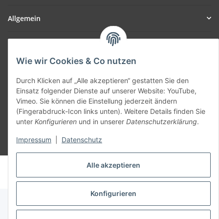
Allgemein
Teil unseres Netzwerks:
SmoliTec - Safety. Simplified. Worldwide. ( B2B Shop )
Wie wir Cookies & Co nutzen
Durch Klicken auf „Alle akzeptieren“ gestatten Sie den
Vertrag widerrufen
Einsatz folgender Dienste auf unserer Website: YouTube,
Vimeo. Sie können die Einstellung jederzeit ändern
(Fingerabdruck-Icon links unten). Weitere Details finden Sie
unter
Konfigurieren
und in unserer
Datenschutzerklärung
.
Impressum
|
Datenschutz
* Alle Preise inkl. gesetzlicher USt., zzgl.
Versand
Alle akzeptieren
© voltmaster.de
Powered by
JTL-Shop
Konfigurieren