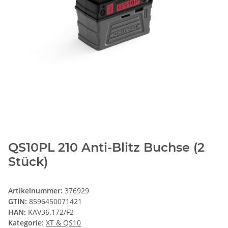
QS10PL 210 Anti-Blitz Buchse (2
Stück)
Artikelnummer:
376929
GTIN:
8596450071421
HAN:
KAV36.172/F2
Kategorie:
XT & QS10