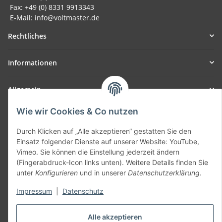
Fax: +49 (0) 8331 9913343
E-Mail: info@voltmaster.de
Rechtliches
Informationen
Allgemein
Wie wir Cookies & Co nutzen
Teil unseres Netzwerks:
SmoliTec - Safety. Simplified. Worldwide. ( B2B Shop )
Durch Klicken auf „Alle akzeptieren“ gestatten Sie den
Einsatz folgender Dienste auf unserer Website: YouTube,
Vimeo. Sie können die Einstellung jederzeit ändern
Vertrag widerrufen
(Fingerabdruck-Icon links unten). Weitere Details finden Sie
unter
Konfigurieren
und in unserer
Datenschutzerklärung
.
Impressum
|
Datenschutz
* Alle Preise inkl. gesetzlicher USt., zzgl.
Versand
Alle akzeptieren