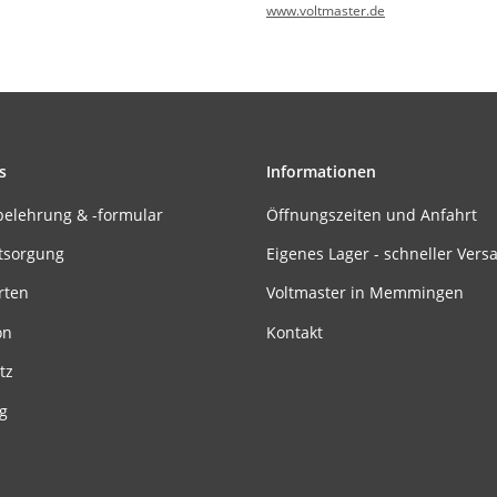
www.voltmaster.de
s
Informationen
belehrung & -formular
Öffnungszeiten und Anfahrt
tsorgung
Eigenes Lager - schneller Vers
rten
Voltmaster in Memmingen
on
Kontakt
tz
g