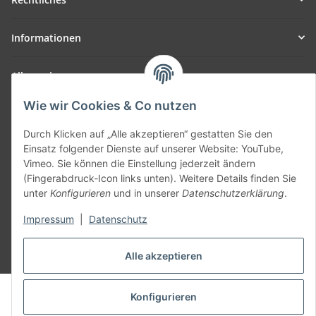
Informationen
Allgemein
Wie wir Cookies & Co nutzen
Teil unseres Netzwerks:
SmoliTec - Safety. Simplified. Worldwide. ( B2B Shop )
Durch Klicken auf „Alle akzeptieren“ gestatten Sie den
Einsatz folgender Dienste auf unserer Website: YouTube,
Vimeo. Sie können die Einstellung jederzeit ändern
Vertrag widerrufen
(Fingerabdruck-Icon links unten). Weitere Details finden Sie
unter
Konfigurieren
und in unserer
Datenschutzerklärung
.
Impressum
|
Datenschutz
* Alle Preise inkl. gesetzlicher USt., zzgl.
Versand
Alle akzeptieren
© voltmaster.de
Konfigurieren
Powered by
JTL-Shop