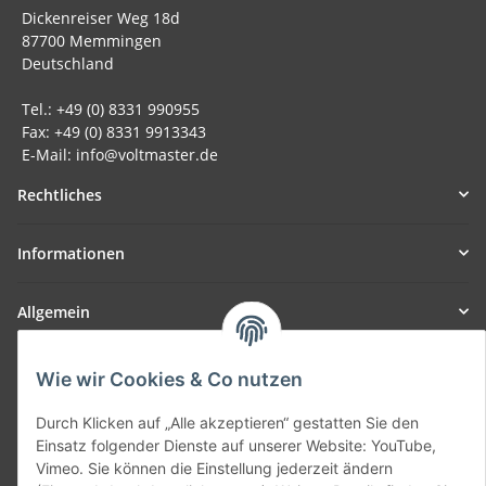
Dickenreiser Weg 18d
87700 Memmingen
Deutschland
Tel.: +49 (0) 8331 990955
Fax: +49 (0) 8331 9913343
E-Mail: info@voltmaster.de
Rechtliches
Informationen
Allgemein
Teil unseres Netzwerks:
Wie wir Cookies & Co nutzen
SmoliTec - Safety. Simplified. Worldwide. ( B2B Shop )
Durch Klicken auf „Alle akzeptieren“ gestatten Sie den
Einsatz folgender Dienste auf unserer Website: YouTube,
Vertrag widerrufen
Vimeo. Sie können die Einstellung jederzeit ändern