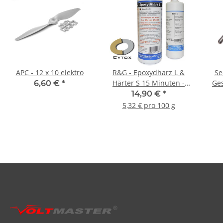
APC - 12 x 10 elektro
R&G - Epoxydharz L &
Se
Härter S 15 Minuten -
Ge
6,60 €
*
280g
14,90 €
*
5,32 € pro 100 g