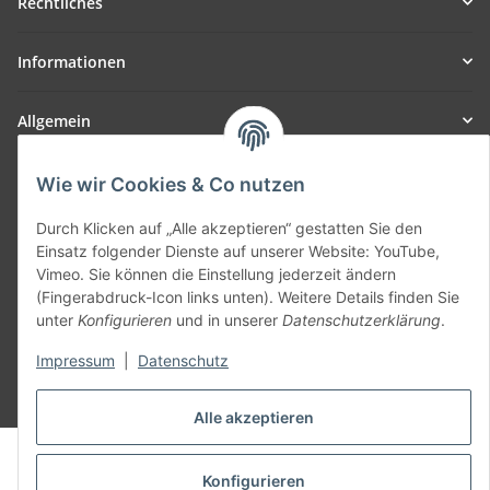
Rechtliches
Informationen
Allgemein
Teil unseres Netzwerks:
Wie wir Cookies & Co nutzen
SmoliTec - Safety. Simplified. Worldwide. ( B2B Shop )
Durch Klicken auf „Alle akzeptieren“ gestatten Sie den
Einsatz folgender Dienste auf unserer Website: YouTube,
Vertrag widerrufen
Vimeo. Sie können die Einstellung jederzeit ändern
(Fingerabdruck-Icon links unten). Weitere Details finden Sie
unter
Konfigurieren
und in unserer
Datenschutzerklärung
.
Impressum
|
Datenschutz
* Alle Preise inkl. gesetzlicher USt., zzgl.
Versand
Alle akzeptieren
© voltmaster.de
Powered by
JTL-Shop
Konfigurieren