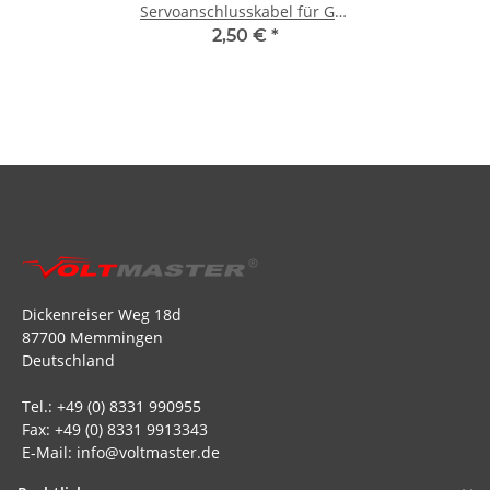
Servoanschlusskabel für GR-
12SH
2,50 €
*
Dickenreiser Weg 18d
87700 Memmingen
Deutschland
Tel.: +49 (0) 8331 990955
Fax: +49 (0) 8331 9913343
E-Mail: info@voltmaster.de