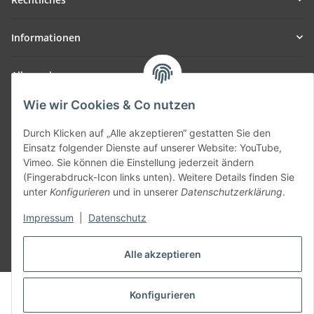
Informationen
Allgemein
Wie wir Cookies & Co nutzen
Teil unseres Netzwerks:
SmoliTec - Safety. Simplified. Worldwide. ( B2B Shop )
Durch Klicken auf „Alle akzeptieren“ gestatten Sie den
Einsatz folgender Dienste auf unserer Website: YouTube,
Vimeo. Sie können die Einstellung jederzeit ändern
Vertrag widerrufen
(Fingerabdruck-Icon links unten). Weitere Details finden Sie
unter
Konfigurieren
und in unserer
Datenschutzerklärung
.
Impressum
|
Datenschutz
* Alle Preise inkl. gesetzlicher USt., zzgl.
Versand
Alle akzeptieren
© voltmaster.de
Konfigurieren
Powered by
JTL-Shop