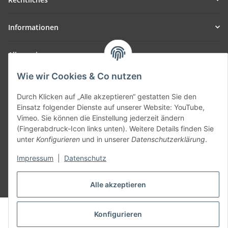
Informationen
Allgemein
Wie wir Cookies & Co nutzen
Teil unseres Netzwerks:
SmoliTec - Safety. Simplified. Worldwide. ( B2B Shop )
Durch Klicken auf „Alle akzeptieren“ gestatten Sie den
Einsatz folgender Dienste auf unserer Website: YouTube,
Vimeo. Sie können die Einstellung jederzeit ändern
Vertrag widerrufen
(Fingerabdruck-Icon links unten). Weitere Details finden Sie
unter
Konfigurieren
und in unserer
Datenschutzerklärung
.
Impressum
|
Datenschutz
* Alle Preise inkl. gesetzlicher USt., zzgl.
Versand
Alle akzeptieren
© voltmaster.de
Konfigurieren
Powered by
JTL-Shop