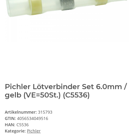
Pichler Lötverbinder Set 6.0mm /
gelb (VE=50St.) (C5536)
Artikelnummer:
315793
GTIN:
4056534049516
HAN:
C5536
Kategorie:
Pichler