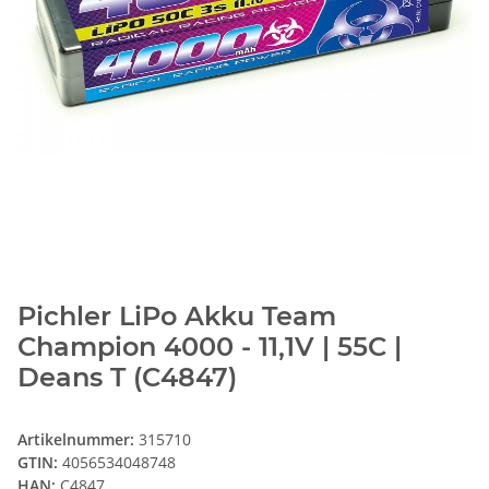
Pichler LiPo Akku Team
Champion 4000 - 11,1V | 55C |
Deans T (C4847)
Artikelnummer:
315710
GTIN:
4056534048748
HAN:
C4847