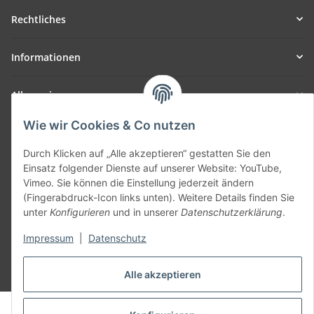
Rechtliches
Informationen
Allgemein
Wie wir Cookies & Co nutzen
Teil unseres Netzwerks:
SmoliTec - Safety. Simplified. Worldwide. ( B2B Shop )
Durch Klicken auf „Alle akzeptieren“ gestatten Sie den
Einsatz folgender Dienste auf unserer Website: YouTube,
Vimeo. Sie können die Einstellung jederzeit ändern
Vertrag widerrufen
(Fingerabdruck-Icon links unten). Weitere Details finden Sie
unter
Konfigurieren
und in unserer
Datenschutzerklärung
.
Impressum
|
Datenschutz
* Alle Preise inkl. gesetzlicher USt., zzgl.
Versand
Alle akzeptieren
© voltmaster.de