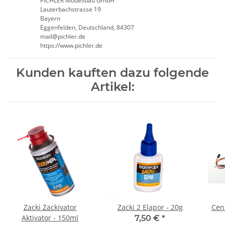
PICHLER Modellbau GmbH
Lauterbachstrasse 19
Bayern
Eggenfelden, Deutschland, 84307
mail@pichler.de
https://www.pichler.de
Kunden kauften dazu folgende
Artikel:
Zacki Zackivator
Zacki 2 Elapor - 20g
Cent
Aktivator - 150ml
7,50 €
*