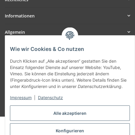
Informationen
Allgemein
Teil unseres Netzwerks:
Wie wir Cookies & Co nutzen
SmoliTec - Safety. Simplified. Worldwide. ( B2B Shop )
Durch Klicken auf „Alle akzeptieren“ gestatten Sie den
Einsatz folgender Dienste auf unserer Website: YouTube,
Vertrag widerrufen
Vimeo. Sie können die Einstellung jederzeit ändern
(Fingerabdruck-Icon links unten). Weitere Details finden Sie
unter
Konfigurieren
und in unserer
Datenschutzerklärung
.
Impressum
|
Datenschutz
* Alle Preise inkl. gesetzlicher USt., zzgl.
Versand
Alle akzeptieren
© voltmaster.de
Powered by
JTL-Shop
Konfigurieren