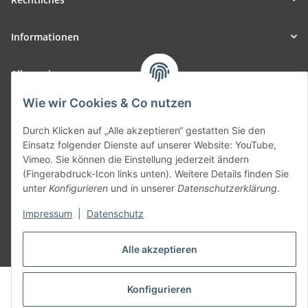
Informationen
Allgemein
Wie wir Cookies & Co nutzen
Teil unseres Netzwerks:
SmoliTec - Safety. Simplified. Worldwide. ( B2B Shop )
Durch Klicken auf „Alle akzeptieren“ gestatten Sie den
Einsatz folgender Dienste auf unserer Website: YouTube,
Vimeo. Sie können die Einstellung jederzeit ändern
Vertrag widerrufen
(Fingerabdruck-Icon links unten). Weitere Details finden Sie
unter
Konfigurieren
und in unserer
Datenschutzerklärung
.
Impressum
|
Datenschutz
* Alle Preise inkl. gesetzlicher USt., zzgl.
Versand
Alle akzeptieren
© voltmaster.de
Konfigurieren
Powered by
JTL-Shop