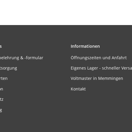
s
Informationen
belehrung & -formular
Öffnungszeiten und Anfahrt
tsorgung
Eigenes Lager - schneller Vers
rten
Voltmaster in Memmingen
on
Kontakt
tz
g