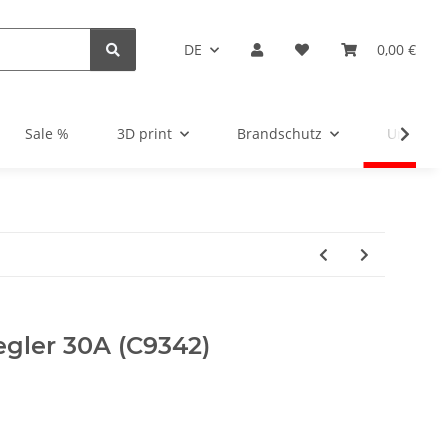
DE
0,00 €
Sale %
3D print
Brandschutz
Unsortie
egler 30A (C9342)