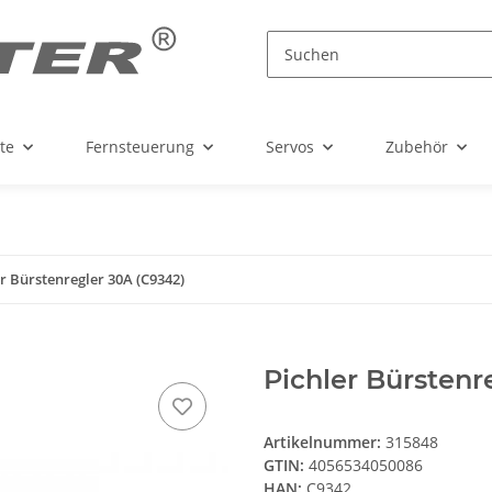
te
Fernsteuerung
Servos
Zubehör
er Bürstenregler 30A (C9342)
Pichler Bürstenr
Artikelnummer:
315848
GTIN:
4056534050086
HAN:
C9342