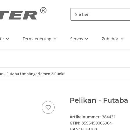
te
Fernsteuerung
Servos
Zubehör
an - Futaba Umhängeriemen 2-Punkt
Pelikan - Futab
Artikelnummer:
384431
GTIN:
8596450006904
HAN:
PEL9208