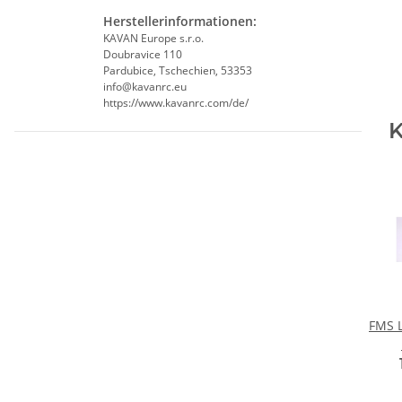
Herstellerinformationen:
KAVAN Europe s.r.o.
Doubravice 110
Pardubice, Tschechien, 53353
info@kavanrc.eu
https://www.kavanrc.com/de/
K
FMS L