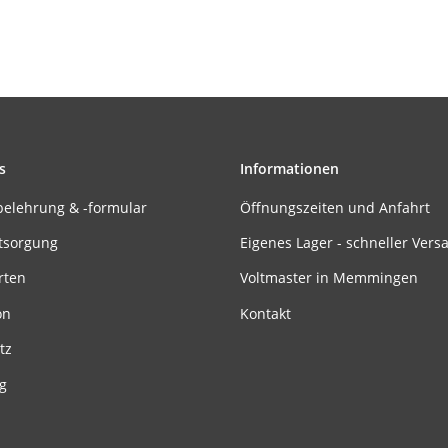
s
Informationen
belehrung & -formular
Öffnungszeiten und Anfahrt
tsorgung
Eigenes Lager - schneller Vers
rten
Voltmaster in Memmingen
on
Kontakt
tz
g