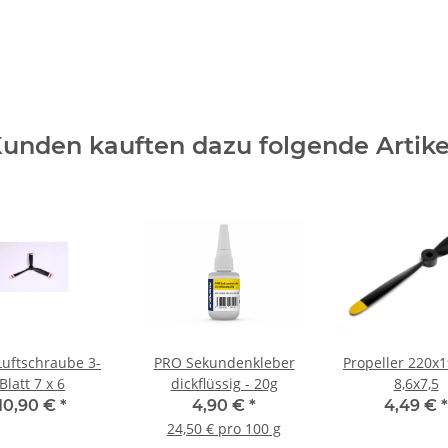
unden kauften dazu folgende Artike
uftschraube 3-
PRO Sekundenkleber
Propeller 220
Blatt 7 x 6
dickflüssig - 20g
8,6x7,5
10,90 €
*
4,90 €
*
4,49 €
*
24,50 € pro 100 g