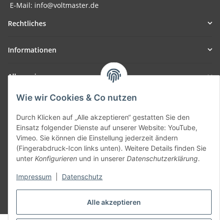
E-Mail: info@voltmaster.de
Rechtliches
Informationen
Allgemein
Wie wir Cookies & Co nutzen
Teil unseres Netzwerks:
SmoliTec - Safety. Simplified. Worldwide. ( B2B Shop )
Durch Klicken auf „Alle akzeptieren“ gestatten Sie den
Einsatz folgender Dienste auf unserer Website: YouTube,
Vimeo. Sie können die Einstellung jederzeit ändern
Vertrag widerrufen
(Fingerabdruck-Icon links unten). Weitere Details finden Sie
unter
Konfigurieren
und in unserer
Datenschutzerklärung
.
Impressum
|
Datenschutz
* Alle Preise inkl. gesetzlicher USt., zzgl.
Versand
Alle akzeptieren