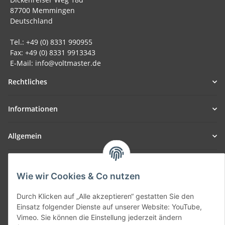
87700 Memmingen
Deutschland
Tel.: +49 (0) 8331 990955
Fax: +49 (0) 8331 9913343
E-Mail: info@voltmaster.de
Rechtliches
Informationen
Allgemein
Teil unseres Netzwerks:
SmoliTec - Safety. Simplified. Worldwide. ( B2B Shop )
Wie wir Cookies & Co nutzen
Durch Klicken auf „Alle akzeptieren“ gestatten Sie den
Vertrag widerrufen
Einsatz folgender Dienste auf unserer Website: YouTube,
Vimeo. Sie können die Einstellung jederzeit ändern