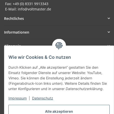
Fax: +49 (0) 8331 9913343
E-Mail: info@voltmaster.de
Rechtliches
Informationen
Allgemein
Wie wir Cookies & Co nutzen
Teil unseres Netzwerks:
SmoliTec - Safety. Simplified. Worldwide. ( B2B Shop )
Durch Klicken auf „Alle akzeptieren“ gestatten Sie den
Einsatz folgender Dienste auf unserer Website: YouTube,
Vimeo. Sie können die Einstellung jederzeit ändern
Vertrag widerrufen
(Fingerabdruck-Icon links unten). Weitere Details finden Sie
unter
Konfigurieren
und in unserer
Datenschutzerklärung
.
Impressum
|
Datenschutz
* Alle Preise inkl. gesetzlicher USt., zzgl.
Versand
Alle akzeptieren