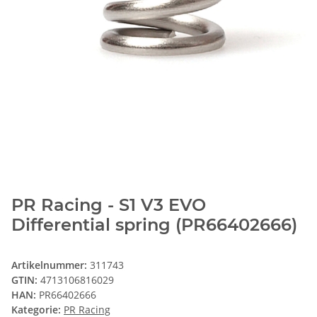
PR Racing - S1 V3 EVO
Differential spring (PR66402666)
Artikelnummer:
311743
GTIN:
4713106816029
HAN:
PR66402666
Kategorie:
PR Racing