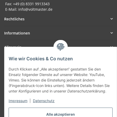
Fax: +49 (0) 8331 9913343
E-Mail: info@voltmaster.de
Rechtliches
Informationen
Allgemein
Wie wir Cookies & Co nutzen
Teil unseres Netzwerks:
SmoliTec - Safety. Simplified. Worldwide. ( B2B Shop )
Durch Klicken auf „Alle akzeptieren“ gestatten Sie den
Einsatz folgender Dienste auf unserer Website: YouTube,
Vimeo. Sie können die Einstellung jederzeit ändern
Vertrag widerrufen
(Fingerabdruck-Icon links unten). Weitere Details finden Sie
unter
Konfigurieren
und in unserer
Datenschutzerklärung
.
Impressum
|
Datenschutz
* Alle Preise inkl. gesetzlicher USt., zzgl.
Versand
Alle akzeptieren