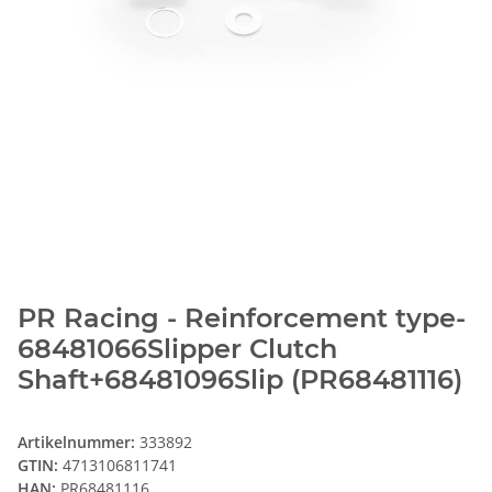
PR Racing - Reinforcement type-
68481066Slipper Clutch
Shaft+68481096Slip (PR68481116)
Artikelnummer:
333892
GTIN:
4713106811741
HAN:
PR68481116