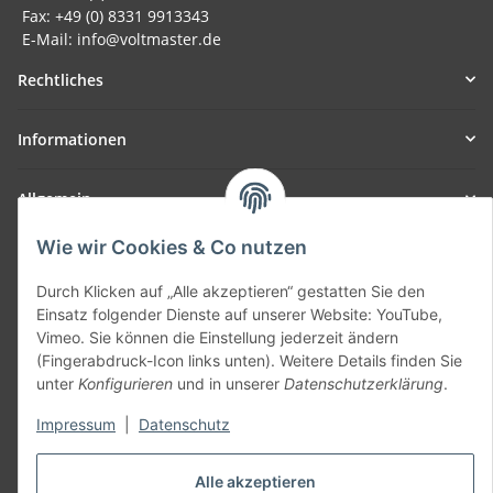
Fax: +49 (0) 8331 9913343
E-Mail: info@voltmaster.de
Rechtliches
Informationen
Allgemein
Wie wir Cookies & Co nutzen
Teil unseres Netzwerks:
SmoliTec - Safety. Simplified. Worldwide. ( B2B Shop )
Durch Klicken auf „Alle akzeptieren“ gestatten Sie den
Einsatz folgender Dienste auf unserer Website: YouTube,
Vimeo. Sie können die Einstellung jederzeit ändern
Vertrag widerrufen
(Fingerabdruck-Icon links unten). Weitere Details finden Sie
unter
Konfigurieren
und in unserer
Datenschutzerklärung
.
Impressum
|
Datenschutz
* Alle Preise inkl. gesetzlicher USt., zzgl.
Versand
Alle akzeptieren