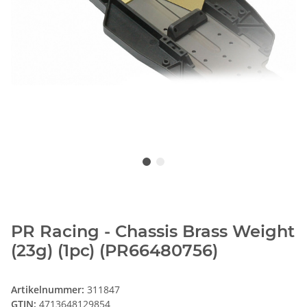
PR Racing - Chassis Brass Weight
(23g) (1pc) (PR66480756)
Artikelnummer:
311847
GTIN:
4713648129854