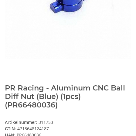
PR Racing - Aluminum CNC Ball
Diff Nut (Blue) (1pcs)
(PR66480036)
Artikelnummer:
311753
GTIN:
4713648124187
HAN:
PR66480036