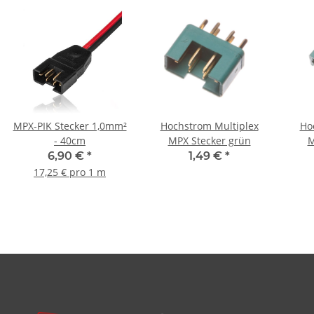
MPX-PIK Stecker 1,0mm²
Hochstrom Multiplex
Ho
- 40cm
MPX Stecker grün
M
6,90 €
*
1,49 €
*
17,25 € pro 1 m