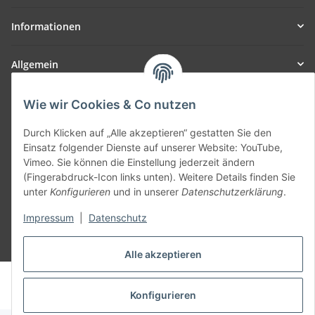
Informationen
Allgemein
Teil unseres Netzwerks:
Wie wir Cookies & Co nutzen
SmoliTec - Safety. Simplified. Worldwide. ( B2B Shop )
Durch Klicken auf „Alle akzeptieren“ gestatten Sie den
Einsatz folgender Dienste auf unserer Website: YouTube,
Vertrag widerrufen
Vimeo. Sie können die Einstellung jederzeit ändern
(Fingerabdruck-Icon links unten). Weitere Details finden Sie
unter
Konfigurieren
und in unserer
Datenschutzerklärung
.
Impressum
|
Datenschutz
* Alle Preise inkl. gesetzlicher USt., zzgl.
Versand
Alle akzeptieren
© voltmaster.de
Powered by
JTL-Shop
Konfigurieren