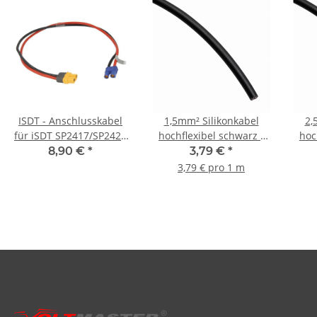
ISDT - Anschlusskabel
1,5mm² Silikonkabel
2,
für iSDT SP2417/SP2425
hochflexibel schwarz -
hoc
- EC3 Buchse zu XT60
1m
8,90 €
*
3,79 €
*
Buchse - 40cm
3,79 € pro 1 m