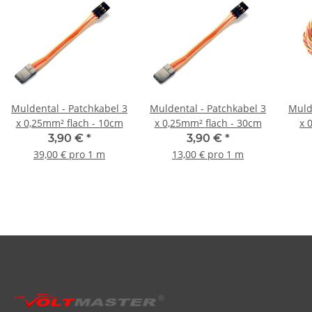
Muldental - Patchkabel 3
Muldental - Patchkabel 3
Muld
x 0,25mm² flach - 10cm
x 0,25mm² flach - 30cm
x 0,3
3,90 €
*
3,90 €
*
39,00 € pro 1 m
13,00 € pro 1 m