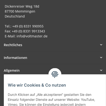
Dickenreiser Weg 18d
87700 Memmingen
Deutschland
Tel.: +49 (0) 8331 990955
Fax: +49 (0) 8331 9913343
E-Mail: info@voltmaster.de
Rechtliches
Informationen
Allgemein
Teil unseres Netzwerks:
Wie wir Cookies & Co nutzen
SmoliTec - Safety. Simplified. Worldwide. ( B2B Shop )
Durch Klicken auf „Alle akzeptieren“ gestatten Sie den
Einsatz folgender Dienste auf unserer Website: YouTube,
Vertrag widerrufen
Vimeo. Sie können die Einstellung jederzeit ändern