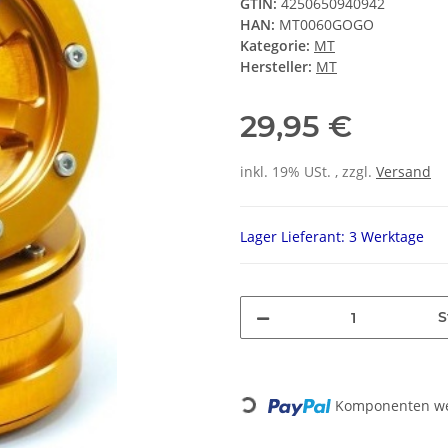
GTIN:
4250650940942
HAN:
MT0060GOGO
Kategorie:
MT
Hersteller:
MT
29,95 €
inkl. 19% USt. , zzgl.
Versand
Lager Lieferant: 3 Werktage
S
Komponenten wer
Loading...