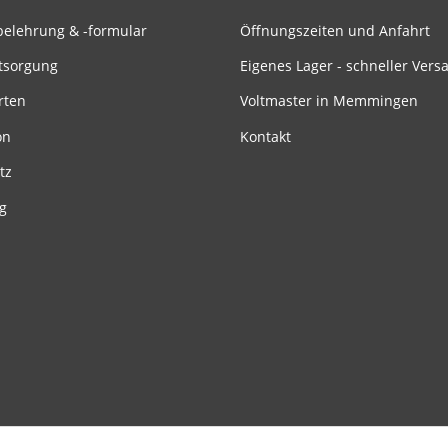
belehrung & -formular
Öffnungszeiten und Anfahrt
tsorgung
Eigenes Lager - schneller Vers
rten
Voltmaster in Memmingen
on
Kontakt
tz
g