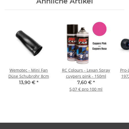
Ähnliche Artikel
Wemotec - Mini Fan
RC Colours - Lexan Spray
Pro-
Düse Schubrohr 8cm
cuypers pink - 150ml
197
13,90 €
*
7,60 €
*
5,07 € pro 100 ml