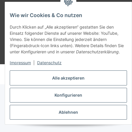
SmoliTec - Safety. Simplified. Worldwide. ( B2B Shop )
Wie wir Cookies & Co nutzen
Vertrag widerrufen
Durch Klicken auf „Alle akzeptieren“ gestatten Sie den
Einsatz folgender Dienste auf unserer Website: YouTube,
Vimeo. Sie können die Einstellung jederzeit ändern
(Fingerabdruck-Icon links unten). Weitere Details finden Sie
unter
Konfigurieren
und in unserer
Datenschutzerklärung
.
* Alle Preise inkl. gesetzlicher USt., zzgl.
Versand
Impressum
|
Datenschutz
© voltmaster.de
Powered by
JTL-Shop
Alle akzeptieren
Konfigurieren
Ablehnen