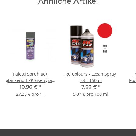
Ähnliche Artikel
Paletti Sprühlack
RC Colours - Lexan Spray
P
glänzend EPP eisengrau
rot - 150ml
Pow
- 400ml
10,90 €
*
7,60 €
*
27,25 € pro 1 l
5,07 € pro 100 ml