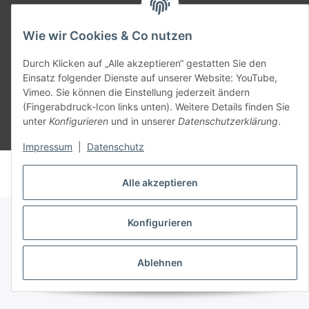
SmoliTec - Safety. Simplified. Worldwide. ( B2B Shop )
Wie wir Cookies & Co nutzen
Vertrag widerrufen
Durch Klicken auf „Alle akzeptieren“ gestatten Sie den
Einsatz folgender Dienste auf unserer Website: YouTube,
Vimeo. Sie können die Einstellung jederzeit ändern
(Fingerabdruck-Icon links unten). Weitere Details finden Sie
unter
Konfigurieren
und in unserer
Datenschutzerklärung
.
* Alle Preise inkl. gesetzlicher USt., zzgl.
Versand
Impressum
|
Datenschutz
© voltmaster.de
Powered by
JTL-Shop
Alle akzeptieren
Konfigurieren
Ablehnen