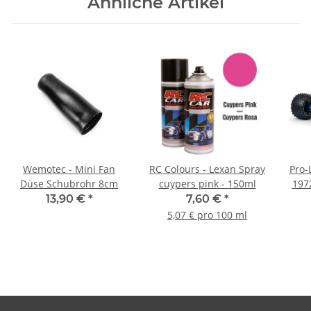
Ähnliche Artikel
Wemotec - Mini Fan
RC Colours - Lexan Spray
Pro-
Düse Schubrohr 8cm
cuypers pink - 150ml
197
13,90 €
*
7,60 €
*
5,07 € pro 100 ml