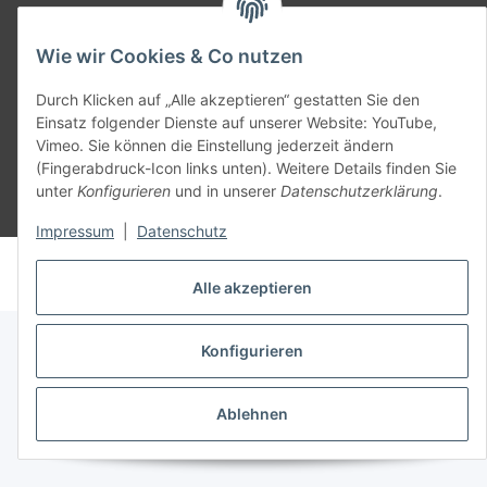
SmoliTec - Safety. Simplified. Worldwide. ( B2B Shop )
Wie wir Cookies & Co nutzen
Vertrag widerrufen
Durch Klicken auf „Alle akzeptieren“ gestatten Sie den
Einsatz folgender Dienste auf unserer Website: YouTube,
Vimeo. Sie können die Einstellung jederzeit ändern
(Fingerabdruck-Icon links unten). Weitere Details finden Sie
unter
Konfigurieren
und in unserer
Datenschutzerklärung
.
* Alle Preise inkl. gesetzlicher USt., zzgl.
Versand
Impressum
|
Datenschutz
© voltmaster.de
Powered by
JTL-Shop
Alle akzeptieren
Konfigurieren
Ablehnen