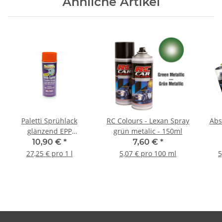
Ähnliche Artikel
Paletti Sprühlack
RC Colours - Lexan Spray
Abs
glänzend EPP
grün metalic - 150ml
pastellorange - 400ml
flu
10,90 €
*
7,60 €
*
27,25 € pro 1 l
5,07 € pro 100 ml
5