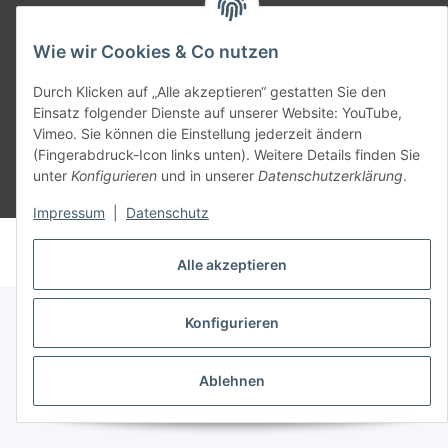
SmoliTec - Safety. Simplified. Worldwide. ( B2B Shop )
Wie wir Cookies & Co nutzen
Vertrag widerrufen
Durch Klicken auf „Alle akzeptieren“ gestatten Sie den
Einsatz folgender Dienste auf unserer Website: YouTube,
Vimeo. Sie können die Einstellung jederzeit ändern
(Fingerabdruck-Icon links unten). Weitere Details finden Sie
unter
Konfigurieren
und in unserer
Datenschutzerklärung
.
* Alle Preise inkl. gesetzlicher USt., zzgl.
Versand
Impressum
|
Datenschutz
© voltmaster.de
Powered by
JTL-Shop
Alle akzeptieren
Konfigurieren
Ablehnen