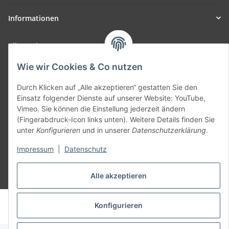
Informationen
Allgemein
Wie wir Cookies & Co nutzen
Teil unseres Netzwerks:
SmoliTec - Safety. Simplified. Worldwide. ( B2B Shop )
Durch Klicken auf „Alle akzeptieren“ gestatten Sie den
Einsatz folgender Dienste auf unserer Website: YouTube,
Vimeo. Sie können die Einstellung jederzeit ändern
Vertrag widerrufen
(Fingerabdruck-Icon links unten). Weitere Details finden Sie
unter
Konfigurieren
und in unserer
Datenschutzerklärung
.
Impressum
|
Datenschutz
Alle akzeptieren
* Alle Preise inkl. gesetzlicher USt., zzgl.
Versand
© voltmaster.de
Konfigurieren
Powered by
JTL-Shop