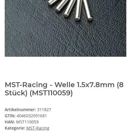
MST-Racing - Welle 1.5x7.8mm (8
Stück) (MST110059)
Artikelnummer:
311827
GTIN:
4046032091681
HAN:
MST110059
Kategorie:
MST-Racing